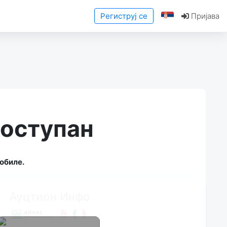
Региструј се
Пријава
доступан
обиле.
Ауцтион Инфо