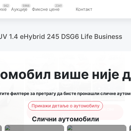
562
5966
2341
ихе
Aукције
Фиксне цене
Контакт
V 1.4 eHybrid 245 DSG6 Life Business
томобил више није 
тите филтере за претрагу да бисте пронашли сличне аутом
Прикажи детаље о аутомобилу
Пријавите се да бисте видели све
фотографије
Слични аутомобили