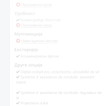
Панорамски кров
Удобност
Клима уређај: Упутство
Панорамски кров
Мултимедија
Навигациони систем
Екстеријер
Алуминијумске фелне
Друге опције
Digital cockpit pro, polychrome, possibilité de sé
Système d`assistance de conduite: assistant
mainti
Système d`assistance de conduite: régulateur de
di
Projecteurs à led