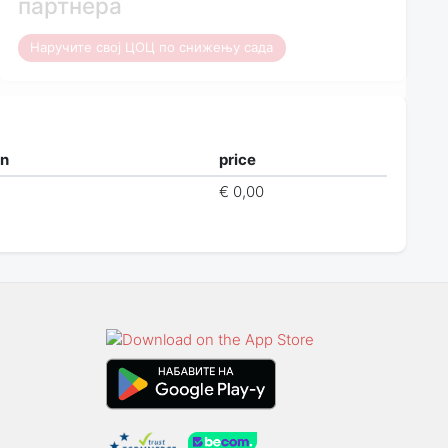
партнера
Наручите свој ЦОЦ по снижењу сада
on
price
€ 0,00