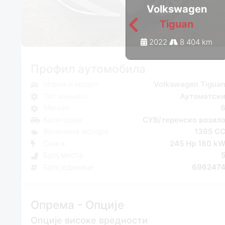
Volkswagen
Tiguan
2022
8 404 km
Профил аутомобила
Марка и модел
Volkswagen Tigua
Тип мењача
Аутоматск
Мењач
Категорија
СУВ/теренско возил
Величина мотора
1395 C
Снага
245 Hp 180 k
Број места
Број јединице
696247
Опрема - Опције
Опције високе вредности