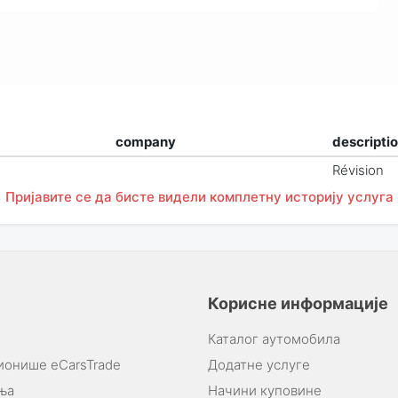
company
descripti
Révision
Пријавите се да бисте видели комплетну историју услуга
Корисне информације
Каталог аутомобила
ионише eCarsTrade
Додатне услуге
ња
Начини куповине