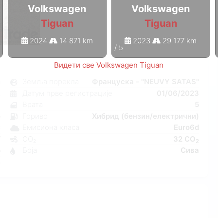
Volkswagen
Volkswagen
Tiguan
Tiguan
2024
14 871 km
2023
29 177 km
1
/
5
Видети све Volkswagen Tiguan
n
Земља порекла
Француска - "NEUVY SATAS"
и
Датум прве регистрације
01/06/2023
6
Врата
5
о
Гориво
Хибрид (бензин/електрични)
C
Емисиона класа
Euro6d
W
CO₂
32 CO
2
5
Боја
Сива
4