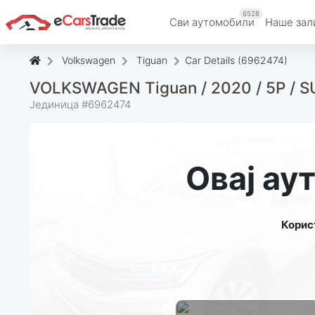
6528
Сви аутомобили
Наше зал
Volkswagen
Tiguan
Car Details (6962474)
VOLKSWAGEN Tiguan / 2020 / 5P / SU
Јединица #
6962474
Овај ау
Корис