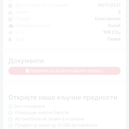
Датум прве регистрације
30/11/2021
Врата
5
Гориво
Електрични
Емисиона класа
Euro6
CO₂
109 CO
2
Боја
Плава
Документи
Пријавите се да бисте видели процену
Откријте наше кључне предности
Без чланарине
Операције широм Европе
Аутомобили из лизинга и салона
Продато је више од 10 000 аутомобила