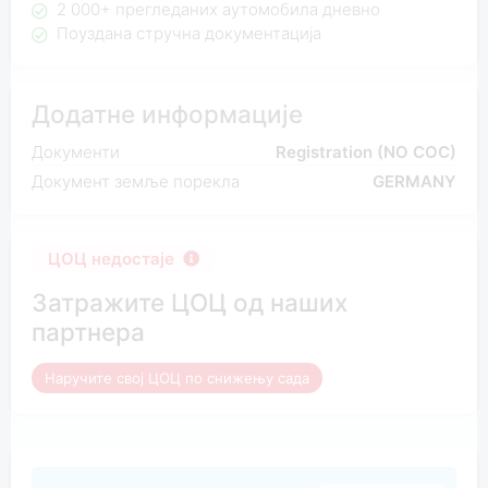
2 000+ прегледаних аутомобила дневно
Поуздана стручна документација
Додатне информације
Документи
Registration (NO COC)
Документ земље порекла
GERMANY
ЦОЦ недостаје
Затражите ЦОЦ од наших
партнера
Наручите свој ЦОЦ по снижењу сада