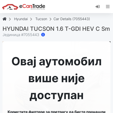
Инсталирајте веб апликацију еЦарсТраде,
додајте је на свој почетни екран и примајте
тренутна ажурирања.
Hyundai
Tucson
Car Details (7055443)
Инсталирај
Поништити, отказати
HYUNDAI TUCSON 1.6 T-GDI HEV C Sm
Јединица #
7055443
Овај аутомобил
више није
доступан
Користите филтере за претрагу да бисте пронашли