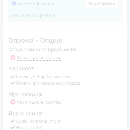
Важне напомене
Auto-translate
Roll cover not present
Опрема - Опције
Опције високе вредности
Навигациони систем
Удобност
Клима уређај: Аутоматски
Помоћ при паркирању: Позади
Мултимедија
Навигациони систем
Друге опције
Audio installatie (mp3)
Hoofdsleutel