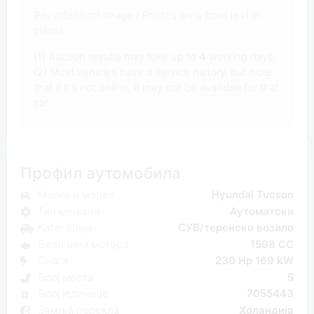
Pay attention! Image / Photos wins from text in
claims.
(1) Auction results may take up to
4
working days.
(2) Most vehicles have a service history, but note
that if it's not online, it may not be available for that
car.
Профил аутомобила
Марка и модел
Hyundai Tucson
Тип мењача
Аутоматски
Категорија
СУВ/теренско возило
Величина мотора
1598 CC
Снага
230 Hp 169 kW
Број места
5
Број јединице
7055443
Земља порекла
Холандија