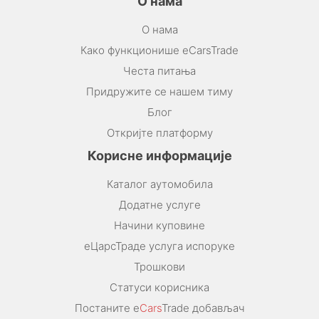
О нама
О нама
Како функционише eCarsTrade
Честа питања
Придружите се нашем тиму
Блог
Откријте платформу
Корисне информације
Каталог аутомобила
Додатне услуге
Начини куповине
еЦарсТраде услуга испоруке
Трошкови
Статуси корисника
Постаните e
Cars
Trade добављач