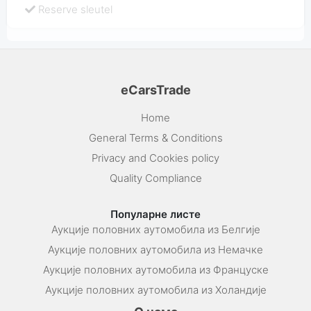
Reserve sleutel
eCarsTrade
Home
General Terms & Conditions
Privacy and Cookies policy
Quality Compliance
Популарне листе
Аукције половних аутомобила из Белгије
Аукције половних аутомобила из Немачке
Аукције половних аутомобила из Француске
Аукције половних аутомобила из Холандије