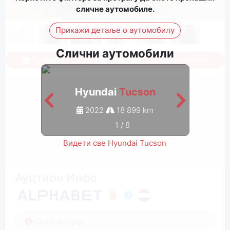
сличне аутомобиле.
Прикажи детаље о аутомобилу
Слични аутомобили
Пријавите се да бисте видели све фотографије
Hyundai
Tucson
2022
18 899 km
1
/
8
Видети све Hyundai Tucson
Ауцтион Инфо
Опис аукције