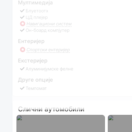
Мултимедија
Блуетоотх
ЦД плејер
Навигациони систем
Он-боард компјутер
Ентеријер
Спортски ентеријер
Екстеријер
Алуминијумске фелне
Друге опције
Темпомат
Слични аутомобили