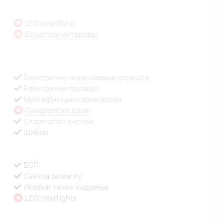
LED headlights
Спортски ентеријер
Електрично подешавање седишта
Електрични прозори
Мултифункционални волан
Панорамски кров
Старт-стоп систем
Шибер
ЕСП
Светла за маглу
Исофик тачке сидрења
LED headlights