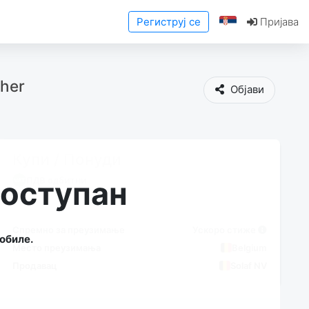
Региструј се
Пријава
ther
Објави
Купи / Понуди
ПДВ одбитни
доступан
Спремно за преузимање
Ускоро стиже
обиле.
Место преузимања
Belgium
Продавац
Solaf NV