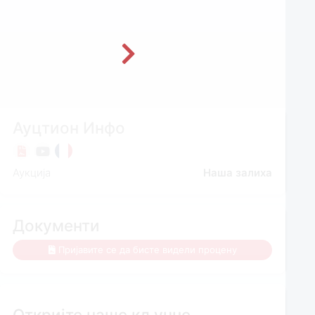
Ауцтион Инфо
Аукција
Наша залиха
Документи
Пријавите се да бисте видели процену
Откријте наше кључне