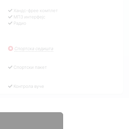
Хандс-фрее комплет
МП3 интерфејс
Радио
Спортска седишта
Спортски пакет
Контрола вуче