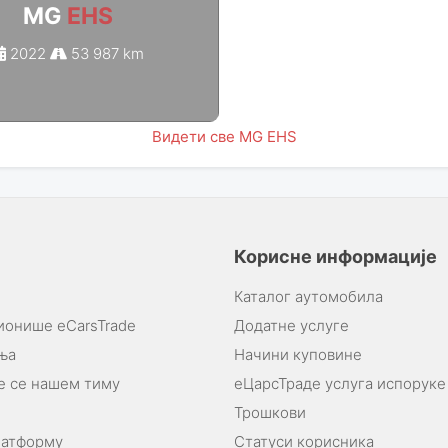
MG
EHS
2022
53 987 km
Видети све MG EHS
Корисне информације
Каталог аутомобила
ионише eCarsTrade
Додатне услуге
ња
Начини куповине
 се нашем тиму
еЦарсТраде услуга испоруке
Трошкови
латформу
Статуси корисника