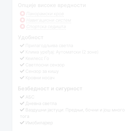
Опције високе вредности
Панорамски кров
Навигациони систем
Спортска седишта
Удобност
Прилагодљива светла
Клима уређај: Аутоматски (2 зоне)
Кеилесс Го
Светлосни сензор
Сензор за кишу
Кровни носач
Безбедност и сигурност
АБС
Дневна светла
Ваздушни јастуци: Предњи, бочни и још много
тога
Имобилајзер