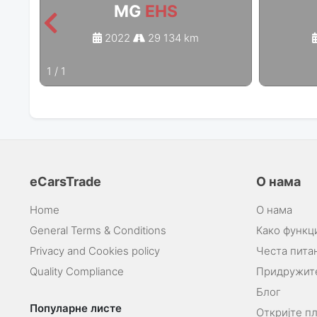
MG
EHS
2022
29 134 km
1
/
1
eCarsTrade
О нама
Home
О нама
General Terms & Conditions
Како функц
Privacy and Cookies policy
Честа пита
Quality Compliance
Придружите
Блог
Популарне листе
Откријте п