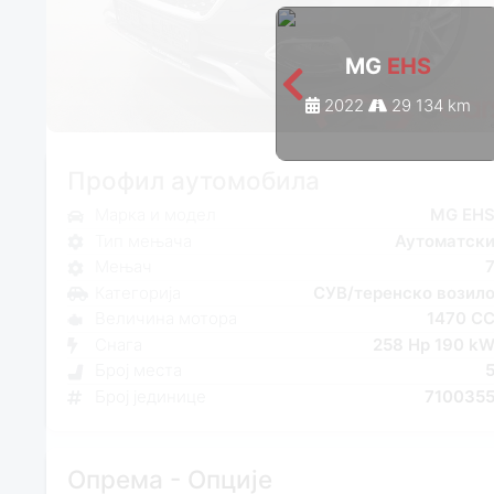
MG
EHS
2022
29 134 km
Профил аутомобила
Марка и модел
MG EH
Тип мењача
Аутоматск
Мењач
Категорија
СУВ/теренско возил
Величина мотора
1470 C
Снага
258 Hp 190 k
Број места
Број јединице
710035
Опрема - Опције