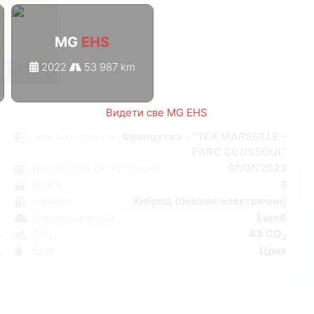
MG
EHS
2022
53 987 km
1
/
1
Видети све MG EHS
S
Земља порекла
Француска - "TEA MARSEILLE -
PARC COUSSOUL"
и
Датум прве регистрације
01/01/2023
7
Врата
5
о
Гориво
Хибрид (бензин/електрични)
C
Емисиона класа
Euro6
W
CO₂
43 CO
5
2
Боја
Црна
5