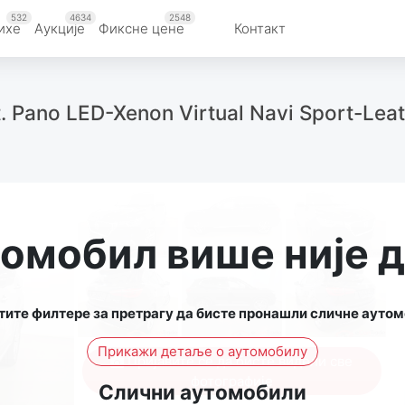
532
4634
2548
ихе
Aукције
Фиксне цене
Контакт
. Pano LED-Xenon Virtual Navi Sport-Lea
томобил више није 
тите филтере за претрагу да бисте пронашли сличне аутом
Прикажи детаље о аутомобилу
Пријавите се да бисте видели све
фотографије
Слични аутомобили