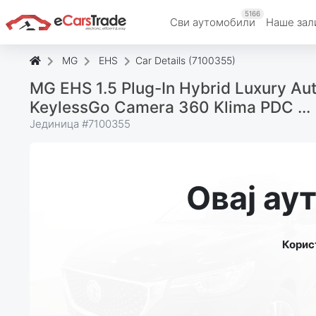
5166
Сви аутомобили
Наше зал
MG
EHS
Car Details (7100355)
MG EHS 1.5 Plug-In Hybrid Luxury Aut
KeylessGo Camera 360 Klima PDC ...
Јединица #
7100355
Овај ау
Корис