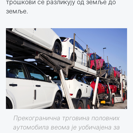
трошкови се разликују од земље до
земље.
Прекогранична трговина половних
аутомобила веома је уобичајена за