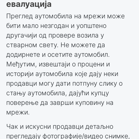
евалуација
Преглед аутомобила на мрежи може
бити мало незгодан и уопштено
другачији од провере возила у
стварном свету. Не можете да
додирнете и осетите аутомобил.
Међутим, извештаји о процени и
историји аутомобила које дају неки
продавци могу дати потпуну слику о
стању аутомобила, дајући купцу
поверење да заврши куповину на
мрежи.
Чак и искусни продавци детаљно
прегледају фотографије/видео снимке,