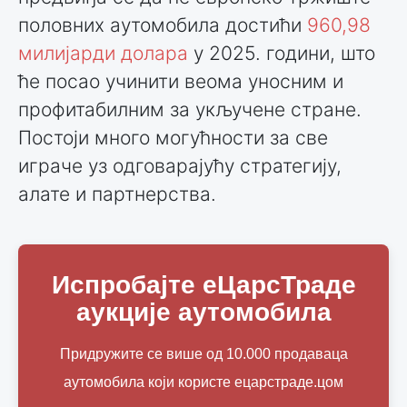
половних аутомобила достићи
960,98
милијарди долара
у 2025. години, што
ће посао учинити веома уносним и
профитабилним за укључене стране.
Постоји много могућности за све
играче уз одговарајућу стратегију,
алате и партнерства.
Испробајте еЦарсТраде
аукције аутомобила
Придружите се више од 10.000 продаваца
аутомобила који користе ецарстраде.цом