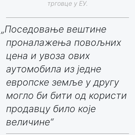
трговце у ЕУ.
„Поседовање вештине
проналажења повољних
цена и увоза ових
аутомобила из једне
европске земље у другу
могло би бити од користи
продавцу било које
величине“