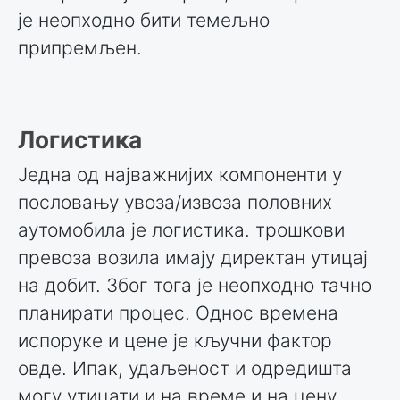
је неопходно бити темељно
припремљен.
Логистика
Једна од најважнијих компоненти у
пословању увоза/извоза половних
аутомобила је логистика. трошкови
превоза возила имају директан утицај
на добит. Због тога је неопходно тачно
планирати процес. Однос времена
испоруке и цене је кључни фактор
овде. Ипак, удаљеност и одредишта
могу утицати и на време и на цену.