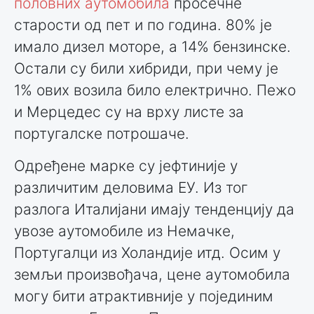
половних аутомобила
просечне
старости од пет и по година. 80% је
имало дизел моторе, а 14% бензинске.
Остали су били хибриди, при чему је
1% ових возила било електрично. Пежо
и Мерцедес су на врху листе за
португалске потрошаче.
Одређене марке су јефтиније у
различитим деловима ЕУ. Из тог
разлога Италијани имају тенденцију да
увозе аутомобиле из Немачке,
Португалци из Холандије итд. Осим у
земљи произвођача, цене аутомобила
могу бити атрактивније у појединим