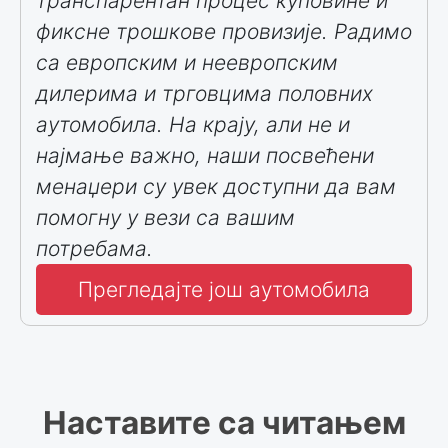
транспарентан процес куповине и
фиксне трошкове провизије. Радимо
са европским и неевропским
дилерима и трговцима половних
аутомобила. На крају, али не и
најмање важно, наши посвећени
менаџери су увек доступни да вам
помогну у вези са вашим
потребама.
Прегледајте још аутомобила
Наставите са читањем