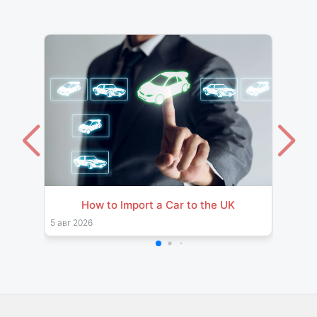
How to Import a Car to the UK
Impor
& Pro
5 авг 2026
26 јул 