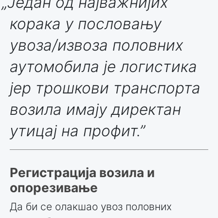
„Један од најважнијих
корака у пословању
увоза/извоза половних
аутомобила је логистика
јер трошкови транспорта
возила имају директан
утицај на профит.”
Регистрација возила и
опорезивање
Да би се олакшао увоз половних