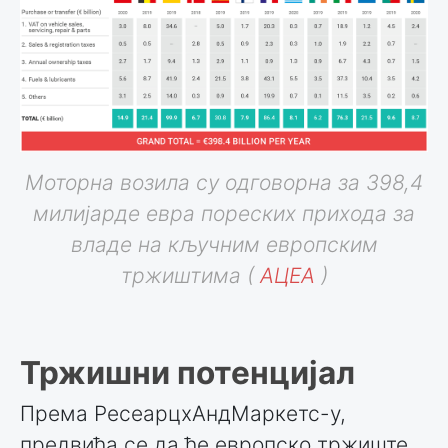
Моторна возила су одговорна за 398,4
милијарде евра пореских прихода за
владе на кључним европским
тржиштима (
АЦЕА
)
Тржишни потенцијал
Према РесеарцхАндМаркетс-у,
предвиђа се да ће европско тржиште