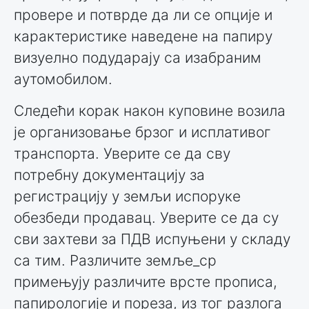
провере и потврде да ли се опције и
карактеристике наведене на папиру
визуелно подударају са изабраним
аутомобилом.
Следећи корак након куповине возила
је организовање брзог и исплативог
транспорта. Уверите се да сву
потребну документацију за
регистрацију у земљи испоруке
обезбеди продавац. Уверите се да су
сви захтеви за ПДВ испуњени у складу
са тим. Различите земље_ср
примењују различите врсте прописа,
папирологије и пореза, из тог разлога