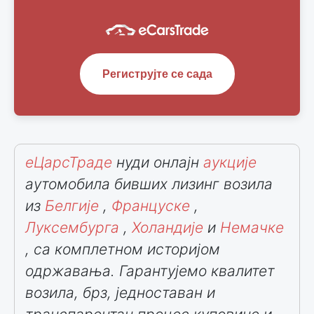
Региструјте се сада
еЦарсТраде
нуди онлајн
аукције
аутомобила бивших лизинг возила
из
Белгије
,
Француске
,
Луксембурга
,
Холандије
и
Немачке
, са комплетном историјом
одржавања. Гарантујемо квалитет
возила, брз, једноставан и