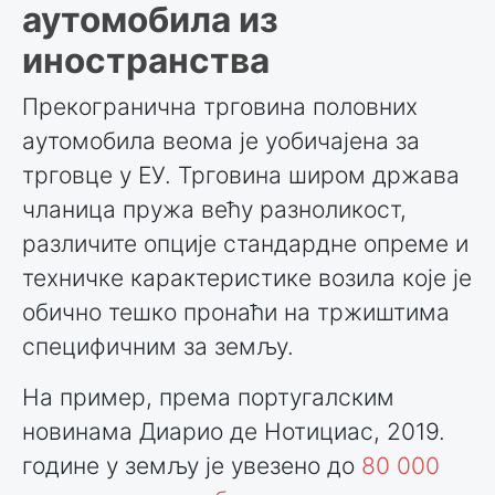
аутомобила из
иностранства
Прекогранична трговина половних
аутомобила веома је уобичајена за
трговце у ЕУ. Трговина широм држава
чланица пружа већу разноликост,
различите опције стандардне опреме и
техничке карактеристике возила које је
обично тешко пронаћи на тржиштима
специфичним за земљу.
На пример, према португалским
новинама Диарио де Нотициас, 2019.
године у земљу је увезено до
80 000