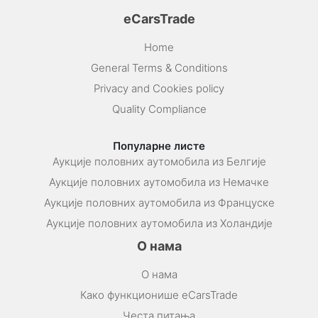
eCarsTrade
Home
General Terms & Conditions
Privacy and Cookies policy
Quality Compliance
Популарне листе
Аукције половних аутомобила из Белгије
Аукције половних аутомобила из Немачке
Аукције половних аутомобила из Француске
Аукције половних аутомобила из Холандије
О нама
О нама
Како функционише eCarsTrade
Честа питања