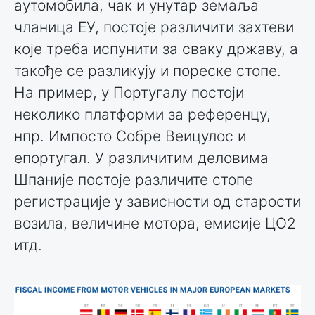
аутомобила, чак и унутар земаља
чланица ЕУ, постоје различити захтеви
које треба испунити за сваку државу, а
такође се разликују и пореске стопе.
На пример, у Португалу постоји
неколико платформи за референцу,
нпр. Импосто Собре Веицулос и
епортугал. У различитим деловима
Шпаније постоје различите стопе
регистрације у зависности од старости
возила, величине мотора, емисије ЦО2
итд.