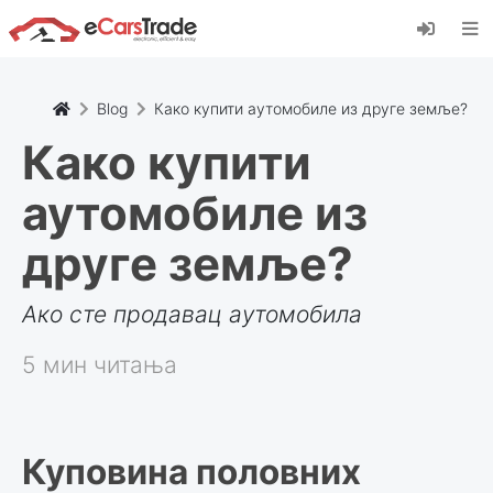
Инсталирајте веб апликацију еЦарсТраде,
додајте је на свој почетни екран и примајте
тренутна ажурирања.
Инсталирај
Поништити, отказати
Blog
Како купити аутомобиле из друге земље?
Како купити
аутомобиле из
друге земље?
Ако сте продавац аутомобила
5 мин читања
Куповина половних