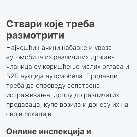
Ствари које треба
размотрити
Најчешћи начини набавке и увоза
аутомобила из различитих држава
чланица су коришћење малих огласа и
Б2Б аукција аутомобила. Продавци
треба да спроведу сопствена
истраживања, допру до различитих
продаваца, купе возила и донесу их на
своје локације.
Онлине инспекција и