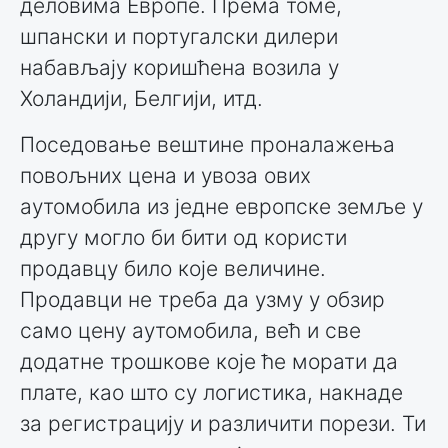
деловима Европе. Према томе,
шпански и португалски дилери
набављају коришћена возила у
Холандији, Белгији, итд.
Поседовање вештине проналажења
повољних цена и увоза ових
аутомобила из једне европске земље у
другу могло би бити од користи
продавцу било које величине.
Продавци не треба да узму у обзир
само цену аутомобила, већ и све
додатне трошкове које ће морати да
плате, као што су логистика, накнаде
за регистрацију и различити порези. Ти