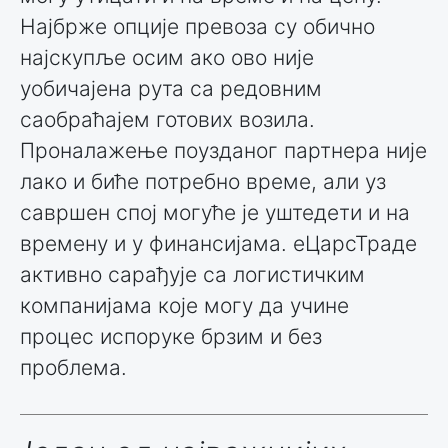
Најбрже опције превоза су обично
најскупље осим ако ово није
уобичајена рута са редовним
саобраћајем готових возила.
Проналажење поузданог партнера није
лако и биће потребно време, али уз
савршен спој могуће је уштедети и на
времену и у финансијама. еЦарсТраде
активно сарађује са логистичким
компанијама које могу да учине
процес испоруке брзим и без
проблема.