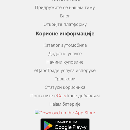
Придружите се нашем тиму
Блог
Откријте платформу
Корисне информације
Каталог аутомобила
Додатне услуге
Начини куповине
еЦарсТраде услуга испоруке
Трошкови
Статуси корисника
Постаните e
Cars
Trade добављач
Најам батерије