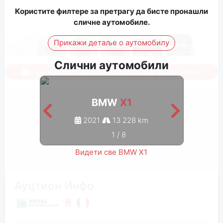
Користите филтере за претрагу да бисте пронашли
сличне аутомобиле.
Прикажи детаље о аутомобилу
Слични аутомобили
Пријавите се да бисте видели све фотографије
BMW
X1
2021
13 228 km
1
/
8
Видети све BMW X1
Ауцтион Инфо