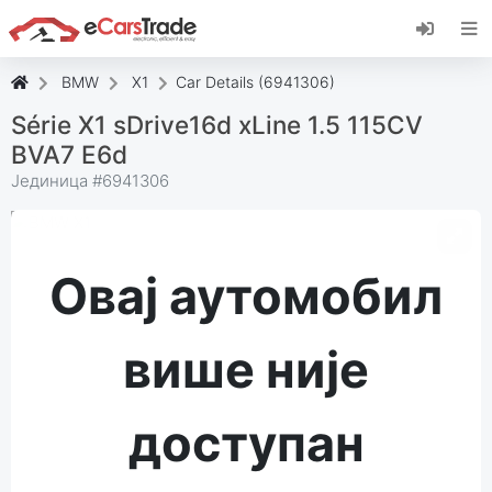
Инсталирајте веб апликацију еЦарсТраде,
додајте је на свој почетни екран и примајте
тренутна ажурирања.
BMW
X1
Car Details (6941306)
Инсталирај
Поништити, отказати
Série X1 sDrive16d xLine 1.5 115CV
BVA7 E6d
Јединица #
6941306
Овај аутомобил
више није
доступан