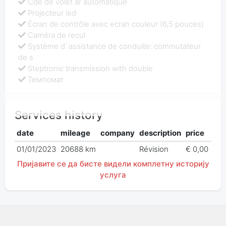
Cde de volet ar automatique
Projecteur led
Écran de contrôle avec ecran couleur (6,5 pouces)
Caméra de recul
Système d`assistance de conduite: commutateur
de s
Steptronic transmission with double
Темпомат
Services history
date
mileage
company
description
price
01/01/2023
20688 km
Révision
€ 0,00
Пријавите се да бисте видели комплетну историју
услуга