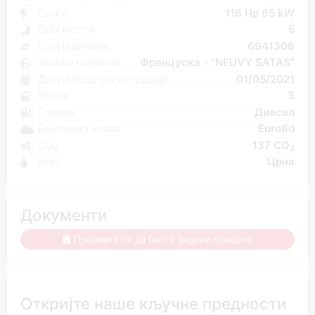
Снага
116 Hp 85 kW
Број места
5
Број јединице
6941306
Земља порекла
Француска - "NEUVY SATAS"
Датум прве регистрације
01/05/2021
Врата
5
Гориво
Диесел
Емисиона класа
Euro6d
CO₂
137 CO
2
Боја
Црна
Документи
Пријавите се да бисте видели процену
Откријте наше кључне предности