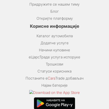
Придружите се нашем тиму
Блог
Откријте платформу
Корисне информације
Каталог аутомобила
Додатне услуге
Начини куповине
еЦарсТраде услуга испоруке
Трошкови
Статуси корисника
Постаните e
Cars
Trade добављач
Најам батерије