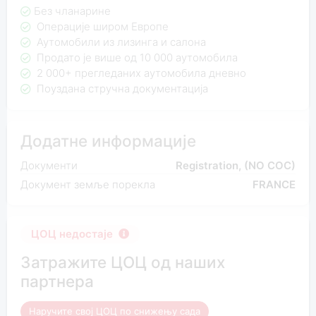
Без чланарине
Операције широм Европе
Аутомобили из лизинга и салона
Продато је више од 10 000 аутомобила
2 000+ прегледаних аутомобила дневно
Поуздана стручна документација
Додатне информације
Документи
Registration, (NO COC)
Документ земље порекла
FRANCE
ЦОЦ недостаје
Затражите ЦОЦ од наших
партнера
Наручите свој ЦОЦ по снижењу сада