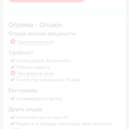
Опрема - Опције
Опције високе вредности
Панорамски кров
Удобност
Клима уређај: Аутоматски
Грејана седишта
Панорамски кров
Помоћ при паркирању: Позади
Екстеријер
Алуминијумске фелне
Друге опције
Connexion aux-in (aux-in)
Sièges av à réglages électriques (avec memory)