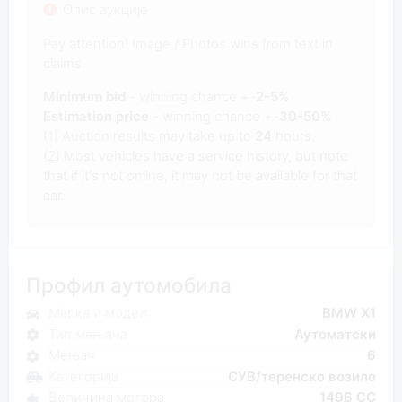
Опис аукције
Pay attention! Image / Photos wins from text in
claims.
Minimum bid
- winning chance +-
2-5%
Estimation price
- winning chance +-
30-50%
(1) Auction results may take up to
24
hours.
(2) Most vehicles have a service history, but note
that if it's not online, it may not be available for that
car.
Профил аутомобила
Марка и модел
BMW X1
Тип мењача
Аутоматски
Мењач
6
Категорија
СУВ/теренско возило
Величина мотора
1496 CC