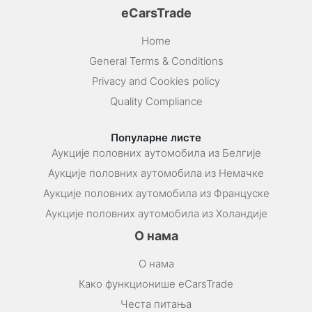
eCarsTrade
Home
General Terms & Conditions
Privacy and Cookies policy
Quality Compliance
Популарне листе
Аукције половних аутомобила из Белгије
Аукције половних аутомобила из Немачке
Аукције половних аутомобила из Француске
Аукције половних аутомобила из Холандије
О нама
О нама
Како функционише eCarsTrade
Честа питања