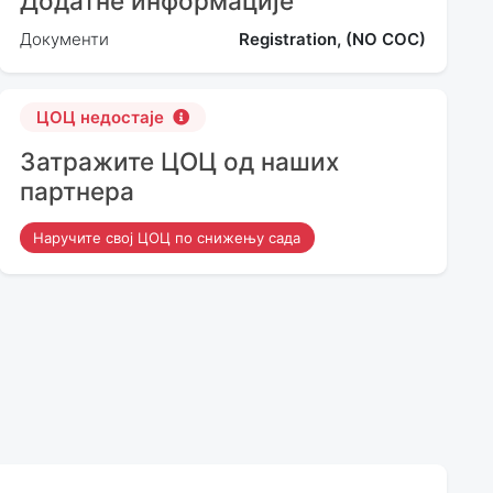
Додатне информације
Документи
Registration, (NO COC)
ЦОЦ недостаје
Затражите ЦОЦ од наших
партнера
Наручите свој ЦОЦ по снижењу сада