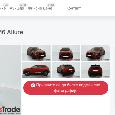
541
5961
2334
ихе
Aукције
Фиксне цене
Контакт
6 Allure
Пријавите се да бисте видели све
фотографије