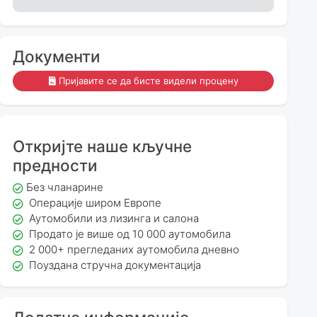
Документи
Пријавите се да бисте видели процену
Откријте наше кључне
предности
Без чланарине
Операције широм Европе
Аутомобили из лизинга и салона
Продато је више од 10 000 аутомобила
2 000+ прегледаних аутомобила дневно
Поуздана стручна документација