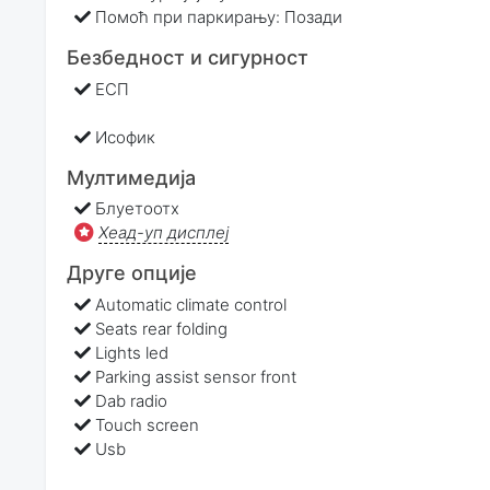
Помоћ при паркирању: Позади
Безбедност и сигурност
ЕСП
Исофик
Мултимедија
Блуетоотх
Хеад-уп дисплеј
Друге опције
Automatic climate control
Seats rear folding
Lights led
Parking assist sensor front
Dab radio
Touch screen
Usb