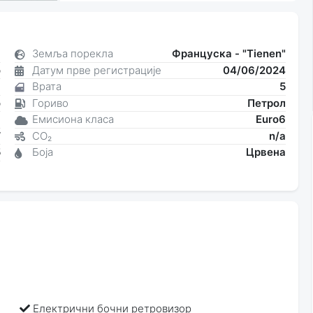
8
Земља порекла
Француска - "Tienen"
о
Датум прве регистрације
04/06/2024
6
Врата
5
о
Гориво
Петрол
a
Емисиона класа
Euro6
W
CO₂
n/a
5
Боја
Црвена
9
Електрични бочни ретровизор