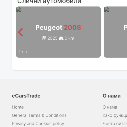
Слични аутомобили
Peugeot
2008
2025
0 km
1
/
5
eCarsTrade
О нама
Home
О нама
General Terms & Conditions
Како функц
Privacy and Cookies policy
Честа пита