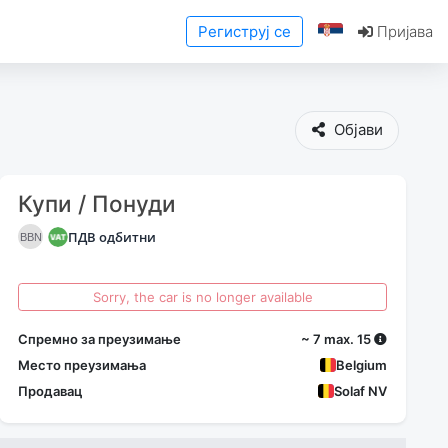
Региструј се
Пријава
Објави
Купи / Понуди
ПДВ одбитни
BBN
Sorry, the car is no longer available
Спремно за преузимање
~ 7 max. 15
Место преузимања
Belgium
Продавац
Solaf NV