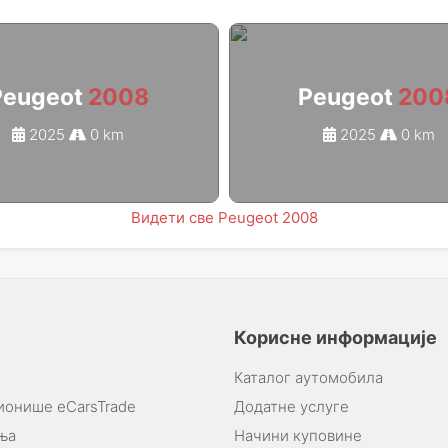
Peugeot
2008
Peugeot
200
2025
0 km
2025
0 km
Видети све Peugeot 2008
Корисне информације
Каталог аутомобила
ионише eCarsTrade
Додатне услуге
ња
Начини куповине