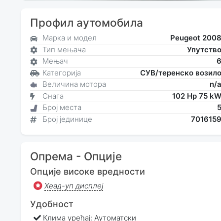
Профил аутомобила
Марка и модел
Peugeot 200
Тип мењача
Упутств
Мењач
Категорија
СУВ/теренско возил
Величина мотора
n/
Снага
102 Hp 75 k
Број места
Број јединице
701615
Опрема - Опције
Опције високе вредности
Хеад-уп дисплеј
Удобност
Клима уређај: Аутоматски