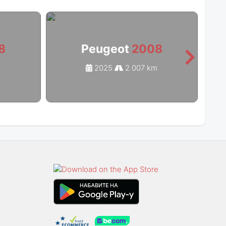
8
Peugeot
2008
2025
2 007 km