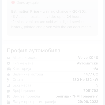
Опис аукције
Estimation Price
- winning chance +-
20-30
%
(1) Auction results may take up to
24
hours.
(2) Most
vehicles are sold with digital service
history, printed and given with the car documents.
Профил аутомобила
Марка и модел
Volvo XC40
Тип мењача
Аутоматски
Категорија
n/a
Величина мотора
1477 CC
Снага
180 Hp 132 kW
Број места
5
Број јединице
7051792
Земља порекла
Белгија - "HM Tongeren"
Датум прве регистрације
29/06/2022