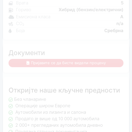
Врата
5
Гориво
Хибрид (бензин/електрични)
Емисиона класа
A
CO₂
n/a
Боја
Сребрна
Документи
Пријавите се да бисте видели процену
Откријте наше кључне предности
Без чланарине
Операције широм Европе
Аутомобили из лизинга и салона
Продато је више од 10 000 аутомобила
2 000+ прегледаних аутомобила дневно
Поуздана стручна документација