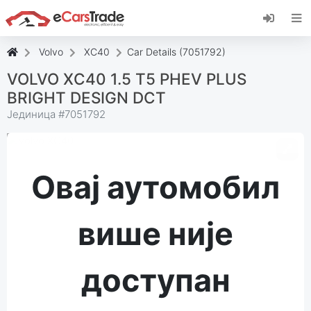
Инсталирајте веб апликацију еЦарсТраде,
додајте је на свој почетни екран и примајте
тренутна ажурирања.
Volvo
XC40
Car Details (7051792)
Инсталирај
Поништити, отказати
VOLVO XC40 1.5 T5 PHEV PLUS
BRIGHT DESIGN DCT
Јединица #
7051792
Овај аутомобил
више није
доступан