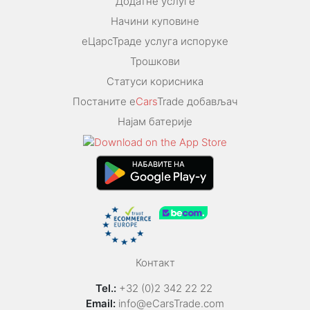
Додатне услуге
Начини куповине
еЦарсТраде услуга испоруке
Трошкови
Статуси корисника
Постаните e
Cars
Trade добављач
Најам батерије
Контакт
Tel.:
+32 (0)2 342 22 22
Email:
info@eCarsTrade.com