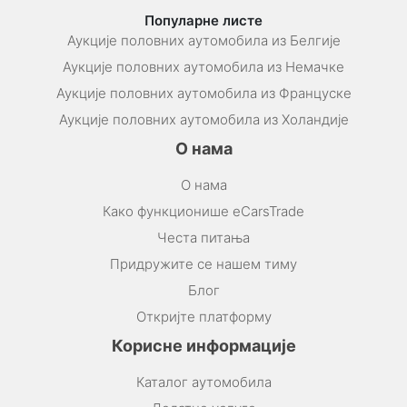
Популарне листе
Аукције половних аутомобила из Белгије
Аукције половних аутомобила из Немачке
Аукције половних аутомобила из Француске
Аукције половних аутомобила из Холандије
О нама
О нама
Како функционише eCarsTrade
Честа питања
Придружите се нашем тиму
Блог
Откријте платформу
Корисне информације
Каталог аутомобила