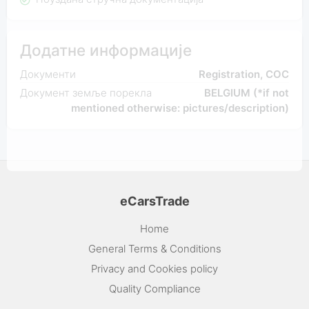
Додатне информације
Документи
Registration, COC
Документ земље порекла
BELGIUM (*if not
mentioned otherwise: pictures/description)
eCarsTrade
Home
General Terms & Conditions
Privacy and Cookies policy
Quality Compliance