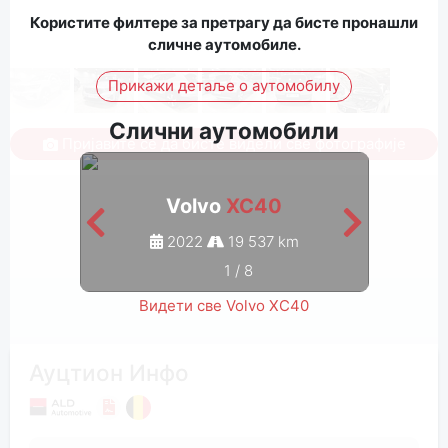
Користите филтере за претрагу да бисте пронашли
сличне аутомобиле.
Прикажи детаље о аутомобилу
Слични аутомобили
Пријавите се да бисте видели све фотографије
Volvo
XC40
2022
19 537 km
1
/
8
Видети све Volvo XC40
Ауцтион Инфо