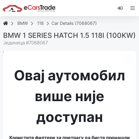
Инсталирајте веб апликацију еЦарсТраде,
додајте је на свој почетни екран и примајте
тренутна ажурирања.
BMW
118
Car Details (7068067)
Инсталирај
Поништити, отказати
BMW 1 SERIES HATCH 1.5 118I (100KW)
Јединица #
7068067
Овај аутомобил
више није
доступан
Користите филтере за претрагу да бисте пронашли