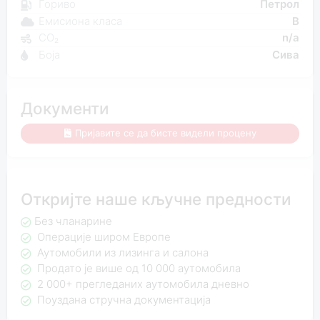
Гориво
Петрол
Емисиона класа
B
CO₂
n/a
Боја
Сива
Документи
Пријавите се да бисте видели процену
Откријте наше кључне предности
Без чланарине
Операције широм Европе
Аутомобили из лизинга и салона
Продато је више од 10 000 аутомобила
2 000+ прегледаних аутомобила дневно
Поуздана стручна документација