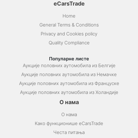
eCarsTrade
Home
General Terms & Conditions
Privacy and Cookies policy
Quality Compliance
Популарне листе
Аукције половних аутомобила из Белгије
Аукције половних аутомобила из Немачке
Аукције половних аутомобила из Француске
Аукције половних аутомобила из Холандије
О нама
О нама
Како функционише eCarsTrade
Честа питања