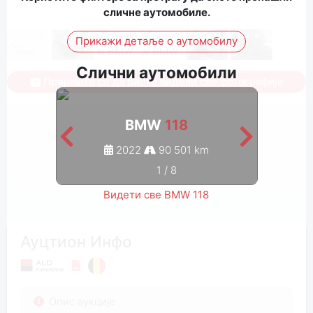
сличне аутомобиле.
Прикажи детаље о аутомобилу
Слични аутомобили
Пријавите се да бисте видели све фотографије
BMW
118
2022
90 501 km
1
/
8
Видети све BMW 118
Ауцтион Инфо
Опис аукције