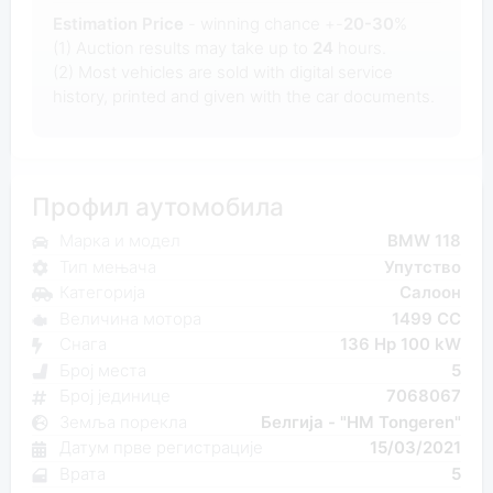
Estimation Price
- winning chance +-
20-30
%
(1) Auction results may take up to
24
hours.
(2) Most
vehicles are sold with digital service
history, printed and given with the car documents.
Профил аутомобила
Марка и модел
BMW 118
Тип мењача
Упутство
Категорија
Салоон
Величина мотора
1499 CC
Снага
136 Hp 100 kW
Број места
5
Број јединице
7068067
Земља порекла
Белгија - "HM Tongeren"
Датум прве регистрације
15/03/2021
Врата
5