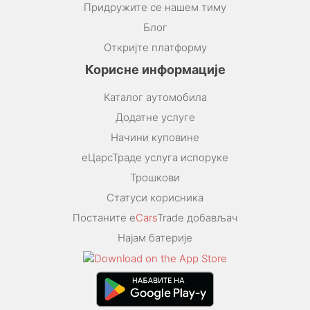
Придружите се нашем тиму
Блог
Откријте платформу
Корисне информације
Каталог аутомобила
Додатне услуге
Начини куповине
еЦарсТраде услуга испоруке
Трошкови
Статуси корисника
Постаните e
Cars
Trade добављач
Најам батерије