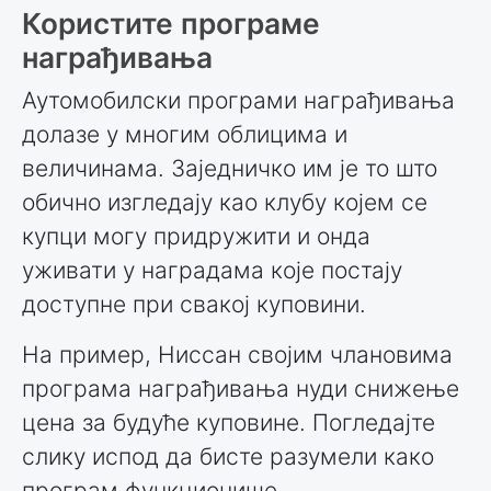
Користите програме
награђивања
Аутомобилски програми награђивања
долазе у многим облицима и
величинама. Заједничко им је то што
обично изгледају као клубу којем се
купци могу придружити и онда
уживати у наградама које постају
доступне при свакој куповини.
На пример, Ниссан својим члановима
програма награђивања нуди снижење
цена за будуће куповине. Погледајте
слику испод да бисте разумели како
програм функционише.