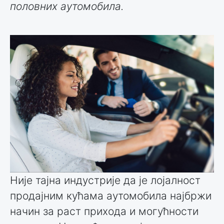
половних аутомобила.
Није тајна индустрије да је лојалност
продајним кућама аутомобила најбржи
начин за раст прихода и могућности