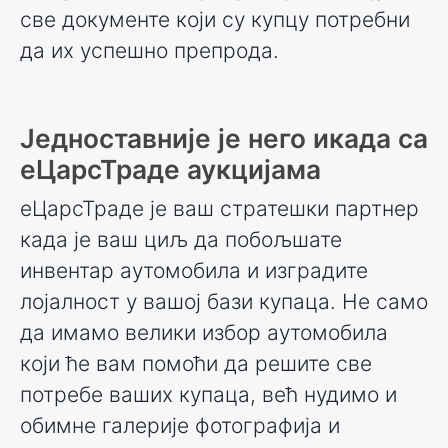
све документе који су купцу потребни
да их успешно препрода.
Једноставније је него икада са
еЦарсТраде аукцијама
еЦарсТраде је ваш стратешки партнер
када је ваш циљ да побољшате
инвентар аутомобила и изградите
лојалност у вашој бази купаца. Не само
да имамо велики избор аутомобила
који ће вам помоћи да решите све
потребе ваших купаца, већ нудимо и
обимне галерије фотографија и