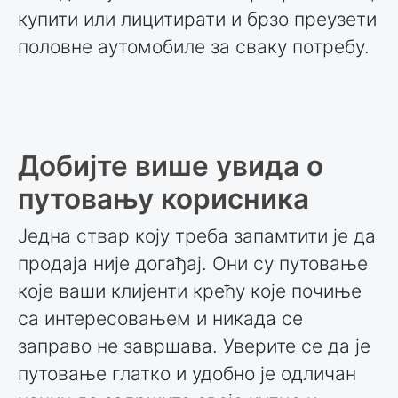
купити или лицитирати и брзо преузети
половне аутомобиле за сваку потребу.
Добијте више увида о
путовању корисника
Једна ствар коју треба запамтити је да
продаја није догађај. Они су путовање
које ваши клијенти крећу које почиње
са интересовањем и никада се
заправо не завршава. Уверите се да је
путовање глатко и удобно је одличан