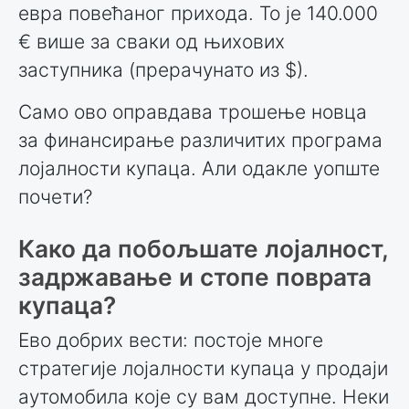
евра повећаног прихода. То је 140.000
€ више за сваки од њихових
заступника (прерачунато из $).
Само ово оправдава трошење новца
за финансирање различитих програма
лојалности купаца. Али одакле уопште
почети?
Како да побољшате лојалност,
задржавање и стопе поврата
купаца?
Ево добрих вести: постоје многе
стратегије лојалности купаца у продаји
аутомобила које су вам доступне. Неки