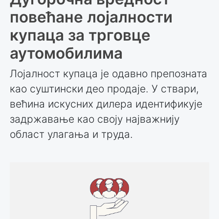
повећане лојалности
купаца за трговце
аутомобилима
Лојалност купаца је одавно препозната
као суштински део продаје. У ствари,
већина искусних дилера идентификује
задржавање као своју најважнију
област улагања и труда.