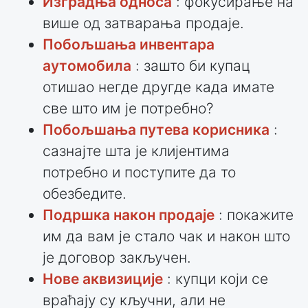
Изградња односа
: фокусирање на
више од затварања продаје.
Побољшања инвентара
аутомобила
: зашто би купац
отишао негде другде када имате
све што им је потребно?
Побољшања путева корисника
:
сазнајте шта је клијентима
потребно и поступите да то
обезбедите.
Подршка након продаје
: покажите
им да вам је стало чак и након што
је договор закључен.
Нове аквизиције
: купци који се
враћају су кључни, али не