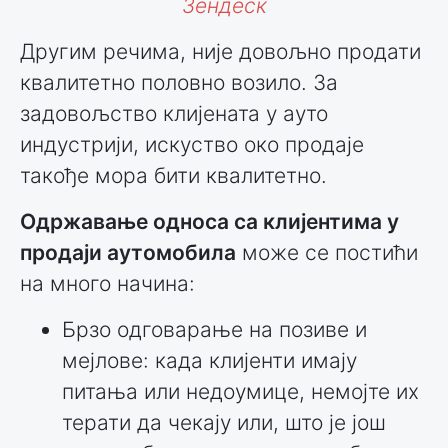
Зендеск
Другим речима, није довољно продати
квалитетно половно возило. За
задовољство клијената у ауто
индустрији, искуство око продаје
такође мора бити квалитетно.
Одржавање односа са клијентима у
продаји аутомобила
може се постићи
на много начина:
Брзо одговарање на позиве и
мејлове: када клијенти имају
питања или недоумице, немојте их
терати да чекају или, што је још