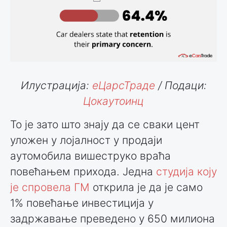
Илустрација:
еЦарсТраде
/ Подаци:
Цокаутоинц
То је зато што знају да се сваки цент
уложен у лојалност у продаји
аутомобила вишеструко враћа
повећањем прихода. Једна
студија коју
је спровела ГМ
открила је да је само
1% повећање инвестиција у
задржавање преведено у 650 милиона