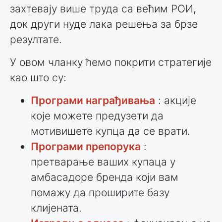
захтевају више труда са већим РОИ,
док други нуде лака решења за брзе
резултате.
У овом чланку ћемо покрити стратегије
као што су:
Програми награђивања
: акције
које можете предузети да
мотивишете купца да се врати.
Програми препорука
:
претварање ваших купаца у
амбасадоре бренда који вам
помажу да проширите базу
клијената.