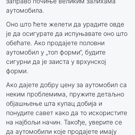
заправо почиње великим залихама
аутомобила.
Оно што ћете желети да урадите овде
је да осигурате да испуњавате оно што
обећате. Ако продајете половни
аутомобил у „топ форми“, будите
сигурни да је заиста у врхунској
форми.
Ако дајете добру цену за аутомобил са
неким проблемима, пружите детаљно
објашњење шта купац добија и
понудите савет како да то искористите
на најбољи начин. Такође, уверите се
да аутомобили које продајете имају