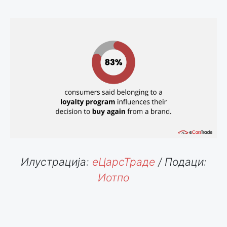
Илустрација:
еЦарсТраде
/ Подаци:
Иотпо