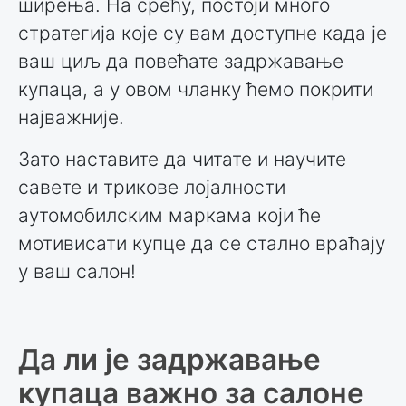
ширења. На срећу, постоји много
стратегија које су вам доступне када је
ваш циљ да повећате задржавање
купаца, а у овом чланку ћемо покрити
најважније.
Зато наставите да читате и научите
савете и трикове лојалности
аутомобилским маркама који ће
мотивисати купце да се стално враћају
у ваш салон!
Да ли је задржавање
купаца важно за салоне