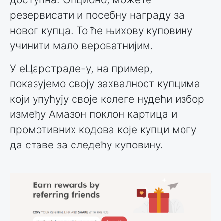
резервисати и посебну награду за
новог купца. То ће њихову куповину
учинити мало вероватнијим.
У еЦарстраде-у, на пример,
показујемо своју захвалност купцима
који упућују своје колеге нудећи избор
између Амазон поклон картица и
промотивних кодова које купци могу
да ставе за следећу куповину.