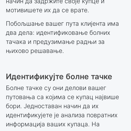
начин да задржите своје купце и
мотивишете их да се врате.
Побољшање вашег пута клијента има
два дела: идентификовање болних
тачака и предузимање радњи за
њихово решавање.
Идентификујте болне тачке
Болне тачке су они делови вашег
путовања са којима се купац највише
бори. Једноставан начин да их
идентификујете је анализа повратних
информација ваших купаца. На