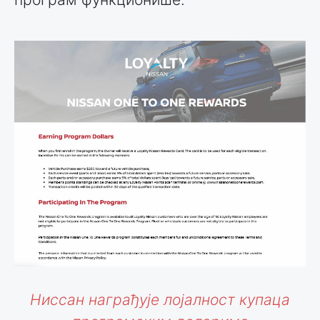
Ниссан награђује лојалност купаца