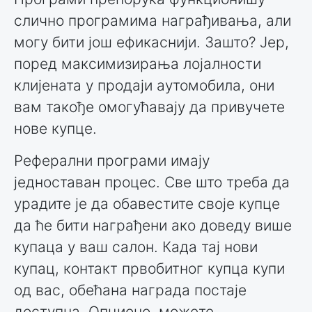
слично програмима награђивања, али
могу бити још ефикаснији. Зашто? Јер,
поред максимизирања лојалности
клијената у продаји аутомобила, они
вам такође омогућавају да привучете
нове купце.
Реферални програми имају
једноставан процес. Све што треба да
урадите је да обавестите своје купце
да ће бити награђени ако доведу више
купаца у ваш салон. Када тај нови
купац, контакт првобитног купца купи
од вас, обећана награда постаје
доступна. Опционо, можете