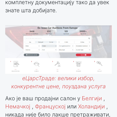
комплетну документацију тако да увек
знате шта добијате.
еЦарсТраде: велики избор,
конкурентне цене, поуздана услуга
Ако је ваш продајни салон у
Белгији
,
Немачкој
,
Француској
или
Холандији
,
никада није било лакше претраживати,