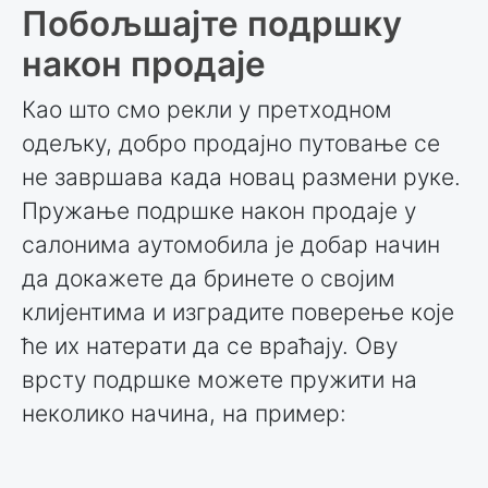
Побољшајте подршку
након продаје
Као што смо рекли у претходном
одељку, добро продајно путовање се
не завршава када новац размени руке.
Пружање подршке након продаје у
салонима аутомобила је добар начин
да докажете да бринете о својим
клијентима и изградите поверење које
ће их натерати да се враћају. Ову
врсту подршке можете пружити на
неколико начина, на пример: