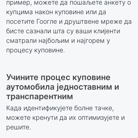
пример, можете да пошаљете анкету о
купцима након куповине или да
посетите Гоогле и друштвене мреже да
бисте сазнали шта су ваши клијенти
сматрали најбољим и најгорем у
процесу куповине.
Учините процес куповине
аутомобила једноставним и
транспарентним
Када идентификујете болне тачке,
можете кренути да их оптимизујете и
решите.