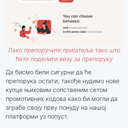
Лако препоручите пријатеља тако што
ћете поделити везу за препоруку
Да бисмо били сигурни да ће
препорука остати, такође нудимо нове
купце њиховим сопственим сетом
промотивних кодова како би могли да
зграбе своју прву понуду на нашој
платформи уз попуст.