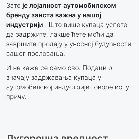
Зато
је лојалност аутомобилском
бренду заиста важна у нашој
индустрији
. Што више купаца успете
да задржите, лакше ћете моћи да
завршите продају у уносној будућности
вашег пословања.
И не каже се само ово. Подаци о
значају задржавања купаца у
аутомобилској индустрији говоре исту
причу.
Дугорочна вредност