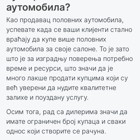
аутомобила?
Као продавац половних аутомобила,
успевате када се ваши клијенти стално
враћају да купе више половних
аутомобила за своје салоне. То је зато
што је за изградњу поверења потребно
време и ресурси, што значи да је
много лакше продати купцима који су
већ уверени да нудите квалитетне
залихе и поуздану услугу.
Осим тога, рад са дилерима значи да
имате ограничен број купаца и сваки
однос који створите се рачуна.