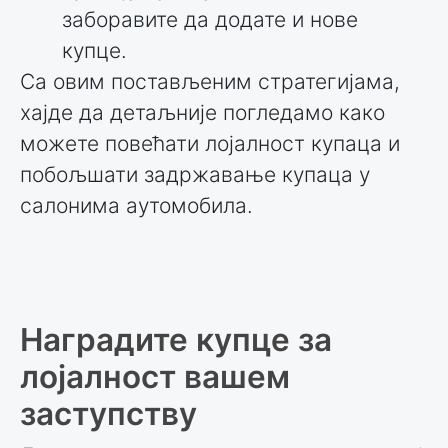
заборавите да додате и нове
купце.
Са овим постављеним стратегијама,
хајде да детаљније погледамо како
можете повећати лојалност купаца и
побољшати задржавање купаца у
салонима аутомобила.
Наградите купце за
лојалност вашем
заступству