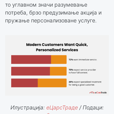
то углавном значи разумевање
потреба, брзо предузимање акција и
пружање персонализоване услуге.
Илустрација:
еЦарсТраде
/ Подаци: