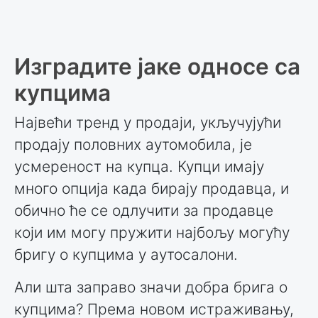
Изградите јаке односе са
купцима
Највећи тренд у продаји, укључујући
продају половних аутомобила, је
усмереност на купца. Купци имају
много опција када бирају продавца, и
обично ће се одлучити за продавце
који им могу пружити најбољу могућу
бригу о купцима у аутосалони.
Али шта заправо значи добра брига о
купцима? Према новом истраживању,