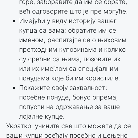
горе, заборавите да им се обрате,
већ одговорите што је пре могуће.
Имајући у виду историју вашег
купца са вама: обратите им се
именом, распитајте се о њиховим
претходним куповинама и колико
су срећни са њима, позовите их
или их имејлом са специјалним
понудама које би им користиле.
Покажите своју захвалност:
посебне понуде, бонус опрема,
попусти на одржавање за ваше
лојалне купце.
Укратко, учините све што можете да се
ваши купци осећају посебно и цењено