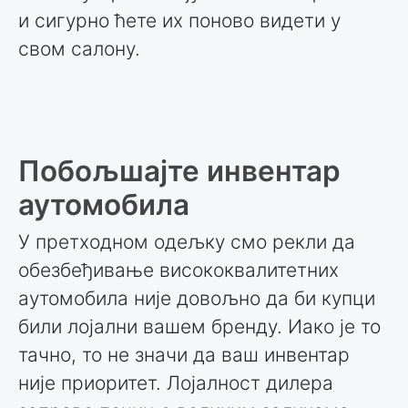
и сигурно ћете их поново видети у
свом салону.
Побољшајте инвентар
аутомобила
У претходном одељку смо рекли да
обезбеђивање висококвалитетних
аутомобила није довољно да би купци
били лојални вашем бренду. Иако је то
тачно, то не значи да ваш инвентар
није приоритет. Лојалност дилера