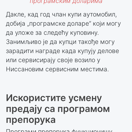
програмским доларима
Дакле, кад год члан купи аутомобил,
добија „програмске доларе“ који могу
да уложе за следећу куповину.
Занимљиво је да купци такође могу
зарадити награде када купују делове
или сервисирају своје возило у
Ниссановим сервисним местима.
Искористите усмену
предају са програмом
препорука
Програми препорука функционишу