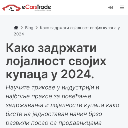
Инсталирајте веб апликацију еЦарсТраде,
додајте је на свој почетни екран и примајте
тренутна ажурирања.
Инсталирај
Поништити, отказати
Blog
Како задржати лојалност својих купаца у
2024
Како задржати
лојалност својих
купаца у 2024.
Научите трикове у индустрији и
најбоље праксе за повећање
задржавања и лојалности купаца како
бисте на једноставан начин брзо
развили посао са продавницама