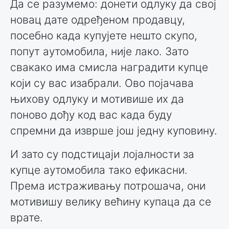
Да се разумемо: донети одлуку да свој
новац дате одређеном продавцу,
посебно када купујете нешто скупо,
попут аутомобила, није лако. Зато
свакако има смисла наградити купце
који су вас изабрали. Ово појачава
њихову одлуку и мотивише их да
поново дођу код вас када буду
спремни да изврше још једну куповину.
И зато су подстицаји лојалности за
купце аутомобила тако ефикасни.
Према истраживању потрошача, они
мотивишу велику већину купаца да се
врате.