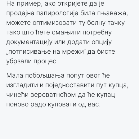
На пример, ако откријете да је
продајна папирологија била гњаважа,
можете оптимизовати ту болну тачку
тако што ћете смањити потребну
документацију или додати опцију
„потписивање на мрежи“ да бисте
убрзали процес.
Мала побољшања попут овог ће
изгладити и поједноставити пут купца,
чинећи вероватноћом да ће купац
поново радо куповати од вас.